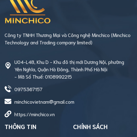
Công ty TNHH Thương Mại và Công nghệ Minchico (Minchico
Technology and Trading company limited)
U04-L48, Khu D - Khu đô thị mới Dương Nội, phường
Yên Nghĩa, Quận Hà Đông, Thành Phố Hà Nội
- Mã Số Thuế: 0108992215
0975367157
minchicovietnam@gmail.com
https://minchico.vn
THÔNG TIN
CHÍNH SÁCH