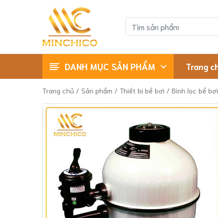
DANH MỤC SẢN PHẨM
Trang c
Thiết bị xông hơi
Thiết bị bể bơi
Trang chủ
/
Sản phẩm
/
Thiết bị bể bơi
/
Bình lọc bể bơi