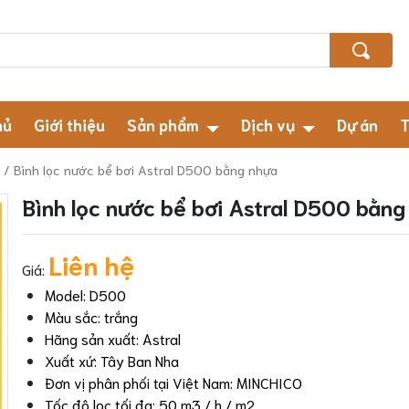
hủ
Giới thiệu
Sản phẩm
Dịch vụ
Dự án
T
/ Bình lọc nước bể bơi Astral D500 bằng nhựa
Bình lọc nước bể bơi Astral D500 bằng
Liên hệ
Giá:
Model: D500
Màu sắc: trắng
Hãng sản xuất: Astral
Xuất xứ: Tây Ban Nha
Đơn vị phân phối tại Việt Nam: MINCHICO
Tốc độ lọc tối đa: 50 m3 / h / m2