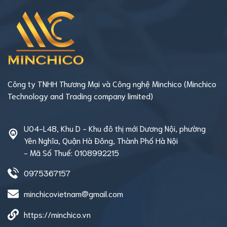
Công ty TNHH Thương Mại và Công nghệ Minchico (Minchico
Technology and Trading company limited)
U04-L48, Khu D - Khu đô thị mới Dương Nội, phường
Yên Nghĩa, Quận Hà Đông, Thành Phố Hà Nội
- Mã Số Thuế: 0108992215
0975367157
minchicovietnam@gmail.com
https://minchico.vn