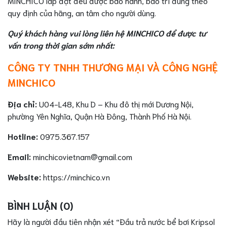
MINCHICO lắp đặt đều được bảo hành, bảo trì đúng theo
quy định của hãng, an tâm cho người dùng.
Quý khách hàng vui lòng liên hệ MINCHICO để được tư
vấn trong thời gian sớm nhất:
CÔNG TY TNHH THƯƠNG MẠI VÀ CÔNG NGHỆ
MINCHICO
Địa chỉ:
U04-L48, Khu D – Khu đô thị mới Dương Nội,
phường Yên Nghĩa, Quận Hà Đông, Thành Phố Hà Nội.
Hotline:
0975.367.157
Email:
minchicovietnam@gmail.com
Website:
https://minchico.vn
BÌNH LUẬN (0)
Hãy là người đầu tiên nhận xét “Đầu trả nước bể bơi Kripsol