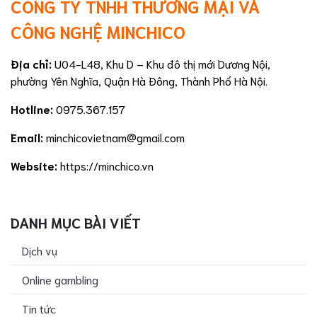
CÔ
NG TY TNHH THƯƠNG MẠI VÀ
CÔ
NG NGHỆ MINCHICO
Địa chỉ:
U04-L48, Khu D – Khu đô thị mới Dương Nội,
phường Yên Nghĩa, Quận Hà Đông, Thành Phố Hà Nội.
Hotline:
0975.367.157
Email:
minchicovietnam@gmail.com
Website:
https://minchico.vn
DANH MỤC BÀI VIẾT
Dịch vụ
Online gambling
Tin tức