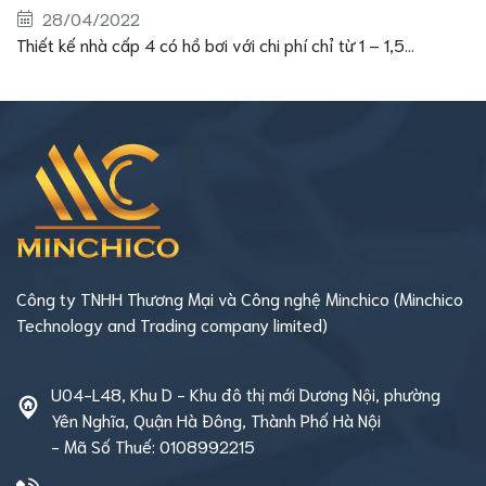
28/04/2022
Thiết kế nhà cấp 4 có hồ bơi với chi phí chỉ từ 1 – 1,5...
Công ty TNHH Thương Mại và Công nghệ Minchico (Minchico
Technology and Trading company limited)
U04-L48, Khu D - Khu đô thị mới Dương Nội, phường
Yên Nghĩa, Quận Hà Đông, Thành Phố Hà Nội
- Mã Số Thuế: 0108992215