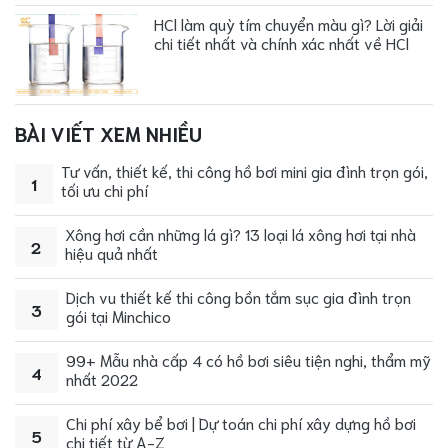
HCl làm quỳ tím chuyển màu gì? Lời giải
chi tiết nhất và chính xác nhất về HCl
BÀI VIẾT XEM NHIỀU
Tư vấn, thiết kế, thi công hồ bơi mini gia đình trọn gói,
1
tối ưu chi phí
Xông hơi cần những lá gì? 13 loại lá xông hơi tại nhà
2
hiệu quả nhất
Dịch vu thiết kế thi công bồn tắm sục gia đình trọn
3
gói tại Minchico
99+ Mẫu nhà cấp 4 có hồ bơi siêu tiện nghi, thẩm mỹ
4
nhất 2022
Chi phí xây bể bơi | Dự toán chi phí xây dựng hồ bơi
5
chi tiết từ A-Z